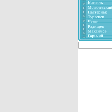
Кассиль
Могилевски
Пастернак
Тургенев
Чехов
Радищев
Максимов
Горький