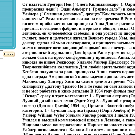
От издателя Грегори Пек ("Снега Килиманджаро"), Одр
й
прекрасная леди"), Эдди Альберт ("Грязное дело") в ко
Уайлера ("Смешная девчонка", qахщхэ"Как украсть мил
каникулы" Романтическая сказка на все времена В Рим
визитом прибывает юная принцесса Анна Дни ее расписа
приемы, посещения фабрик, интервью в общем, тоска! О
девчонка, ей хочебеяебтся свободы, и она убегает из дворц
гуляют, поют и целуются жители Вечного города Увы, нез
доктор сделал ей укол снотворного, и принцесса засыпает
мимо проходит возвращающийся домой после вечера за 
американский журналист Джо Брэдли Рано утром по зада
должен быть на пресс-конференции у принцессы Анны, ко
никогда не видел Режиссер: Уильям Уайлер Продюсер: У
Творческийбпвтл коллектив Для любой зрительской ауд
Хепберн получила за роль принцессы Анны своего перво
одна награда Американской киноакадемии досталась авт
Маклеллану Хантеру Хотя на самом деле эта премия "О
сценаристу Далтону Трамбо Но в те годы он был занесен
и не мог работать в кино легально В 1954 году фильм п
"Оскар" сразу в трех категориях: 1 - Лучшая актриса (Од
Лучший дизайн костюмов (Эдит Хед) 3 - Лучший сценар
сюжет) (Долтон Трамбо) 1954 год Премия "Золотой глобу
категории: 1 - Лучшая актриса (драма) (Одри Хепберн) 
Уайлер William Wyler Уильям Уайлер родился 1 июля 190
Учился в высшей коммерческой школе в Лозанне, а так
Национальную консерваторию в Париже по классу скрипк
Уайлер познакомился с Карлом Лэммлем, тогдашним гл
`Юниверсал Актеры (показать всех актеров) Одри Хепбе