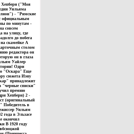
и Хепберн ("Моя
медии Уильяма
лион") - "Римские
 с официальным
ны по минутам -
на совсем
а на улицу, где
адолго до побега
 на скамейке А
карточным столом
нию редактора он
торую он в глаза
ильям Уайлер
итории! Одри
го "Оскара" Еще
ору сюжета Иэну
скар" принадлежит
 в "черные списки"
олучил премию
ри Хепберн) 2 -
ист (оригинальный
с" Победитель в
Режиссер Уильям
2 года в Эльзасе
же окончил
и В 1920 году
авбсюцжой
рн (Принцесса