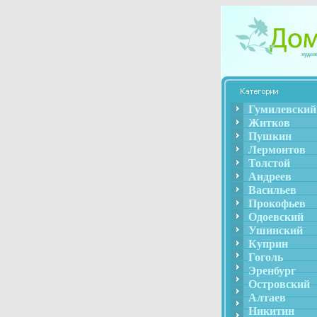
Гумилевский
Житков
Пушкин
Лермонтов
Толстой
Андреев
Васильев
Прокофьев
Одоевский
Ушинский
Куприн
Гоголь
Эренбург
Островский
Алтаев
Никитин