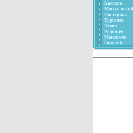
Кассиль
Могилевски
Пастернак
Тургенев
Чехов
Радищев
Максимов
Горький