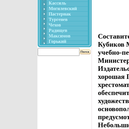
Кассиль
Могилевский
Пастернак
Тургенев
Чехов
Радищев
Составит
Максимов
Горький
Кубиков М
учебно-пе
Министе
Издатель
хорошая 
хрестомат
обеспечи
художест
основопо
предусмо
Небольши