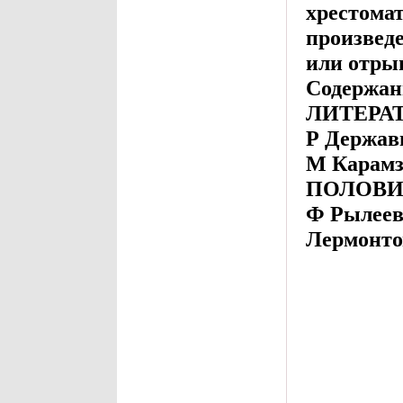
хрестома
произвед
или отры
Содержа
ЛИТЕРАТУ
Р Держав
М Карам
ПОЛОВИН
Ф Рылеев
Лермонто