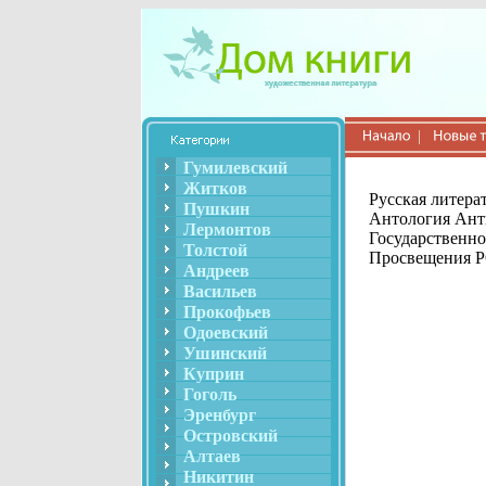
Гумилевский
Житков
Русская литера
Пушкин
Антология Анти
Лермонтов
Государственно
Толстой
Просвещения Р
Андреев
Васильев
Прокофьев
Одоевский
Ушинский
Куприн
Гоголь
Эренбург
Островский
Алтаев
Никитин