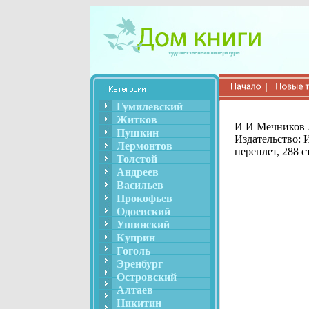
Гумилевский
Житков
И И Мечников 
Пушкин
Издательство: 
Лермонтов
переплет, 288 с
Толстой
Андреев
Васильев
Прокофьев
Одоевский
Ушинский
Куприн
Гоголь
Эренбург
Островский
Алтаев
Никитин