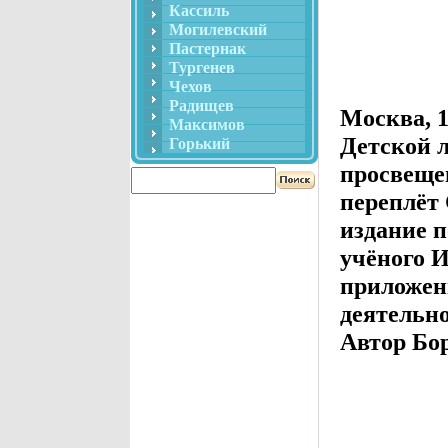
Кассиль
Могилевский
Пастернак
Тургенев
Чехов
Радищев
Москва, 1
Максимов
Детской 
Горький
просвеще
переплёт
издание п
учёного 
приложен
деятельн
Автор Бо