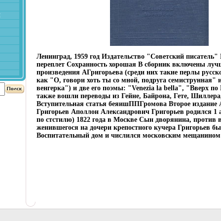
й
Ленинград, 1959 год Издательство "Советский писатель"
переплет Сохранность хорошая В сборник включены луч
произведения АГригорьева (среди них такие перлы русск
как "О, говори хоть ты со мной, подруга семиструнная"
венгерка") и две его поэмы: "Venezia la bella", "Вверх по
также вошли переводы из Гейне, Байрона, Гете, Шиллера
Вступительная статья беяишППГромова Второе издание
Григорьев Аполлон Александрович Григорьев родился 1 а
по стстилю) 1822 года в Москве Сын дворянина, против 
женившегося на дочери крепостного кучера Григорьев бы
Воспитательный дом и числился московским мещанином д