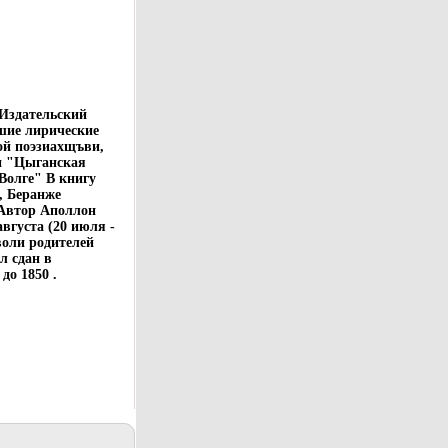
 Издательский
шие лирические
ой поэзиахщъви,
 и "Цыганская
 Волге" В книгу
, Беранже
 Автор Аполлон
вгуста (20 июля -
воли родителей
л сдан в
о 1850 .