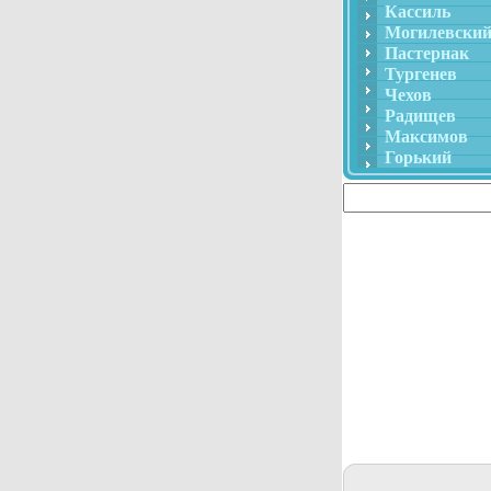
Кассиль
Могилевски
Пастернак
Тургенев
Чехов
Радищев
Максимов
Горький