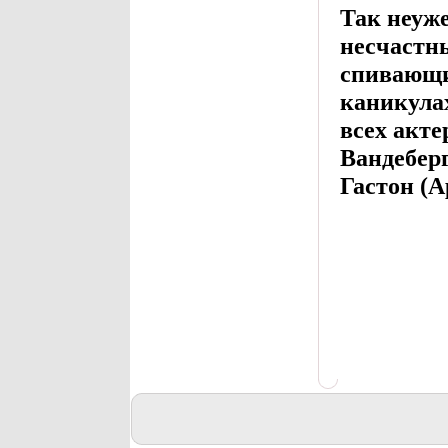
Так неуже
несчастны
спивающи
каникулах
всех акт
Вандебер
Гастон (А