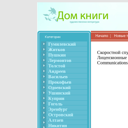
Гумилевский
Житков
Скоростной сп
Пушкин
Лицензионные 
Лермонтов
Communication
Толстой
Андреев
Васильев
Прокофьев
Одоевский
Ушинский
Куприн
Гоголь
Эренбург
Островский
Алтаев
Никитин