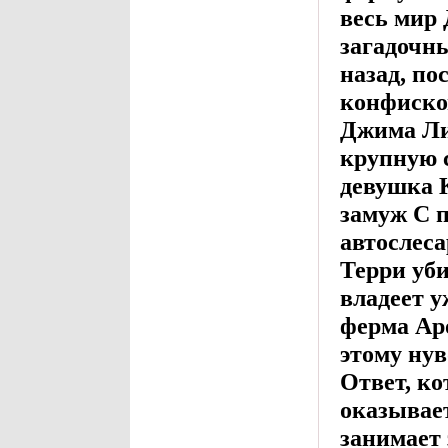
весь мир 
загадочны
назад, по
конфисков
Джима Ли
крупную 
девушка 
замуж С 
автослеса
Терри уб
владеет у
ферма Аро
этому ну
Ответ, ко
оказывае
занимает