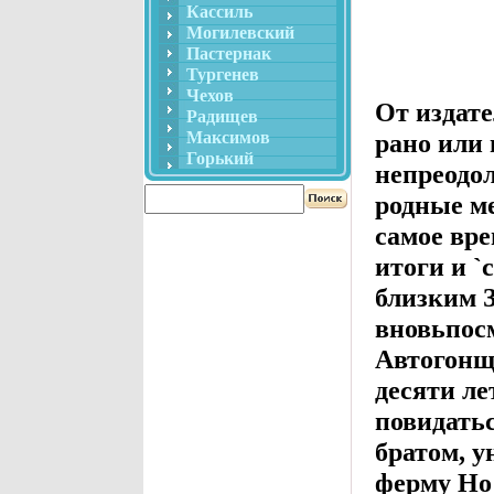
Кассиль
Могилевский
Пастернак
Тургенев
Чехов
От издате
Радищев
Максимов
рано или
Горький
непреодол
родные ме
самое вр
итоги и `
близким З
вновьпосм
Автогонщ
десяти ле
повидатьс
братом, 
ферму Но 