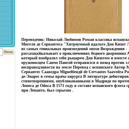
й
Переводчик: Николай Любимов Роман классика испанск
Мигеля де Сервантеса "Хитроумный идальго Дон Кихот 
из самых гениальных произведений эпохи Возрождения -
рассахщхйказывает о приключениях бедного дворянина 
который вообразил себя рыцарем Дон Кихотом и вместе 
оруженосцем Санчо Пансой отправился в поход против зл
несправедливости на земле Перевод с испанского Автор 
Сервантес Сааведра Miguelбеядй de Cervantes Saavedra Р
де-Энарес в семье врача-хирурга В литературе дебютиро
стихотворениями, опубликованными в Мадриде по проте
Лопеса де Ойоса В 1571 году в составе испанского флота 
при Лепанто, был серьезно .