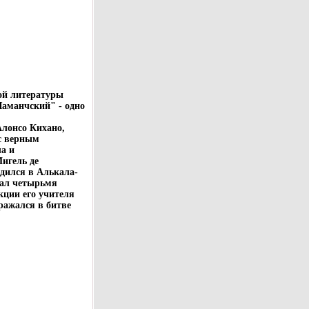
ой литературы
Ламанчский" - одно
Алонсо Кихано,
с верным
а и
Мигель де
одился в Алькала-
вал четырьмя
кции его учителя
сражался в битве