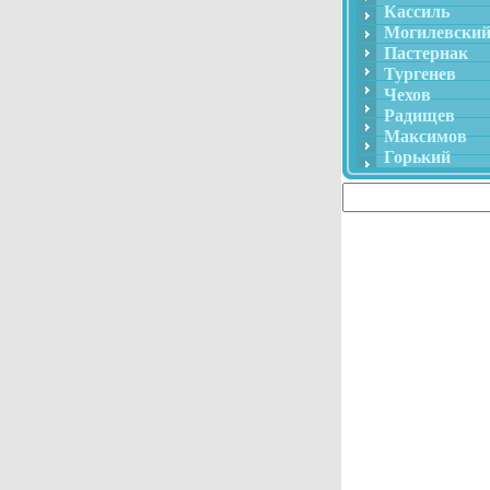
Кассиль
Могилевски
Пастернак
Тургенев
Чехов
Радищев
Максимов
Горький