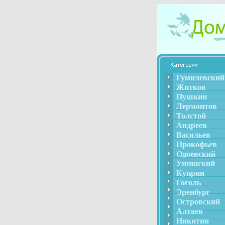
Гумилевский
Житков
Пушкин
Лермонтов
Толстой
Андреев
Васильев
Прокофьев
Одоевский
Ушинский
Куприн
Гоголь
Эренбург
Островский
Алтаев
Никитин