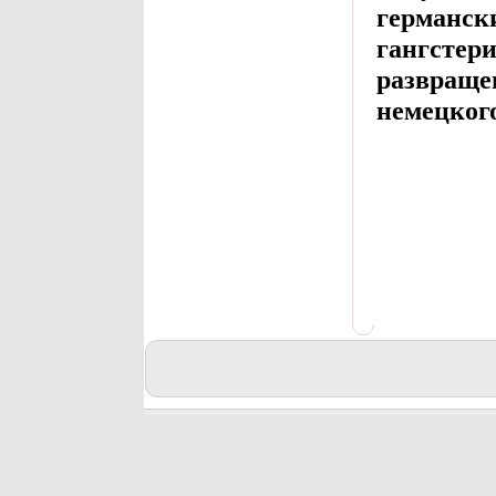
германск
гангстер
развраще
немецкого