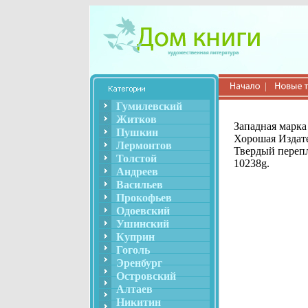
Гумилевский
Житков
Западная марка
Пушкин
Хорошая Издате
Лермонтов
Твердый перепл
Толстой
10238g.
Андреев
Васильев
Прокофьев
Одоевский
Ушинский
Куприн
Гоголь
Эренбург
Островский
Алтаев
Никитин