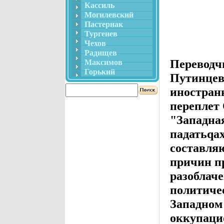
Кассиль
Могилевский
Пастернак
Тургенев
Чехов
Радищев
Переводч
Максимов
Горький
Путинцева
иностран
переплет
"Западна
падатьqа
составля
причин пр
разоблач
политиче
Западном
оккупаци