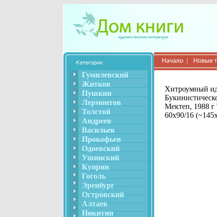
Гумилевский
Житков
Хитроумный ид
Пушкин
Букинистическо
Лермонтов
Мектеп, 1988 г
Толстой
60x90/16 (~145
Андреев
Васильев
Прокофьев
Одоевский
Ушинский
Куприн
Гоголь
Эренбург
Островский
Алтаев
Никитин