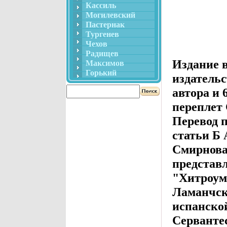
Кассиль
Могилевский
Пастернак
Тургенев
Чехов
Радищев
Издание 
Максимов
Горький
издатель
автора и
переплет
Перевод 
статьи Б
Смирнова
представл
"Хитроум
Ламанчск
испанско
Сервантес