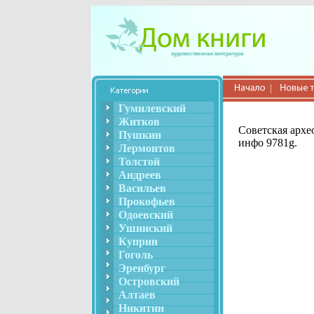
Гумилевский
Житков
Советская архе
Пушкин
инфо 9781g.
Лермонтов
Толстой
Андреев
Васильев
Прокофьев
Одоевский
Ушинский
Куприн
Гоголь
Эренбург
Островский
Алтаев
Никитин