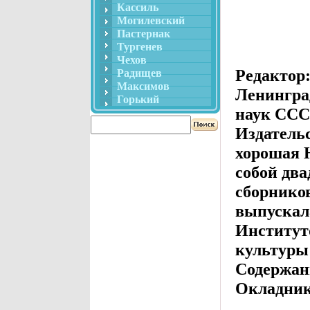
Кассиль
Могилевский
Пастернак
Тургенев
Чехов
Редактор
Радищев
Максимов
Ленинград
Горький
наук ССС
Издатель
хорошая 
собой дв
сборников
выпускал
Институт
культуры
Содержан
Окладник