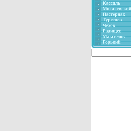
Кассиль
Могилевски
Пастернак
Тургенев
Чехов
Радищев
Максимов
Горький