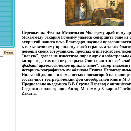
й
Переводчик: Феликс Мендельсон Молодому арабскому ар
Мохаммеду Закария Гонейму удалось совершить одно из 
открытий нашего века Благодаря научной прозорливости
к вахьжвеликому прошлому своей страны, а также благо
помощи своих сотрудников, простых египетских землекоп
"новую", доселе не известную пирамиду с алебастровым 
которого до сих пор не раскрыта Описывая это необычай
qбжбащ"археологическое приключение", автор знакомит 
историко-географическим обликом Египта Неповторимы
Нильской долины и каменистых плоскогорий на границе
составляют географический фон своеобразной книги М З
Предисловие академика В В Струве Перевод с английско
Содержит иллюстрации Автор Мохаммед Закария Гоней
Zakaria.