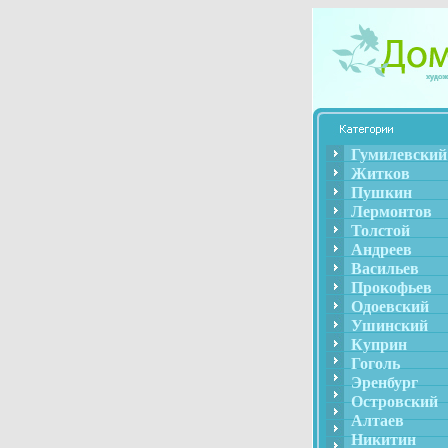
Гумилевский
Житков
Пушкин
Лермонтов
Толстой
Андреев
Васильев
Прокофьев
Одоевский
Ушинский
Куприн
Гоголь
Эренбург
Островский
Алтаев
Никитин