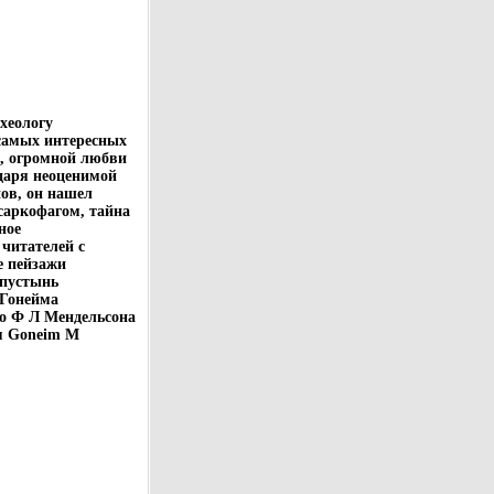
хеологу
самых интересных
, огромной любви
даря неоценимой
ов, он нашел
саркофагом, тайна
ное
читателей с
е пейзажи
 пустынь
 Гонейма
го Ф Л Мендельсона
м Goneim M