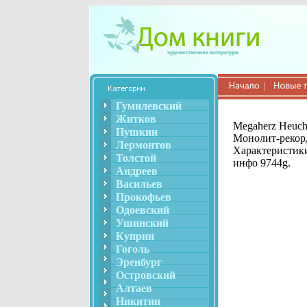
Гумилевский
Житков
Megaherz Heuch
Пушкин
Монолит-рекор
Лермонтов
Характеристики
Толстой
инфо 9744g.
Андреев
Васильев
Прокофьев
Одоевский
Ушинский
Куприн
Гоголь
Эренбург
Островский
Алтаев
Никитин