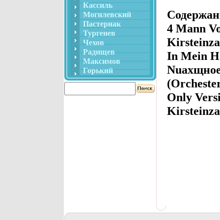
Кассиль
Содержани
Могилевский
Пастернак
4 Mann Vo
Тургенев
Kirsteinz
Чехов
Радищев
In Mein He
Максимов
Nuахщноer
Горький
(Orchester
Only Vers
Kirsteinza