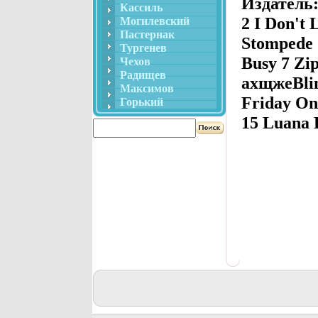
Издатель
Кассиль
2 I Don't 
Могилевский
Пастернак
Stompede 
Тургенев
Busy 7 Zip
Чехов
Радищев
ахщжеBlin
Максимов
Friday On
Горький
15 Luana 