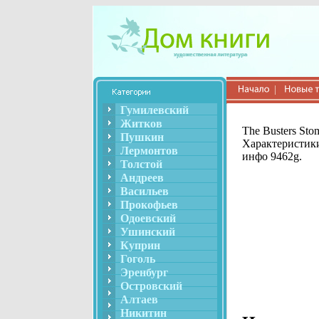
Гумилевский
Житков
The Busters St
Пушкин
Характеристики
Лермонтов
инфо 9462g.
Толстой
Андреев
Васильев
Прокофьев
Одоевский
Ушинский
Куприн
Гоголь
Эренбург
Островский
Алтаев
Никитин