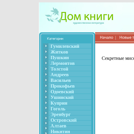
Гумилевский
Житков
Пушкин
Секретные мисс
Лермонтов
Толстой
Андреев
Васильев
Прокофьев
Одоевский
Ушинский
Куприн
Гоголь
Эренбург
Островский
Алтаев
Никитин