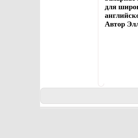
для широк
английск
Автор Элл