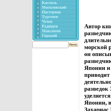
Кассиль
Могилевский
Пастернак
Тургенев
Чехов
Автор кн
Радищев
Максимов
разведчик
Горький
длительн
морской 
он описыв
разведчи
Японии и 
приводит
деятельн
разведок 
уделяется
Японии, в
Захариас