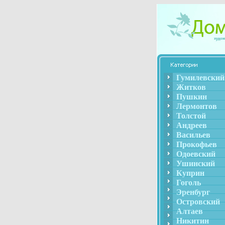
Гумилевский
Житков
Пушкин
Лермонтов
Толстой
Андреев
Васильев
Прокофьев
Одоевский
Ушинский
Куприн
Гоголь
Эренбург
Островский
Алтаев
Никитин