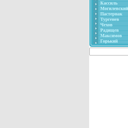
Кассиль
Могилевски
Пастернак
Тургенев
Чехов
Радищев
Максимов
Горький