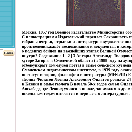
й
Москва, 1957 год Военное издательство Министерства о
С иллюстрациями Издательский переплет Сохранность х
собраны очерки, отрывки из литературно-художественны
произведений,ахщбг воспоминания и документы, в котор
о подвигах бойцов на важнейших этапах Великой Отечес
внутри? Содержание 1 | 2 | 3 Авторы Александр Твардов
хуторе Загорье в Смоленской области (в 1988 году на хут
отбеюувкрыт дом-музей поэта) в семье сельского кузнеца
Смоленском педагогическом институте, в 1939 году окон
институт истории, философии и литературы (МИФЛИ) Е
Леонид Филатов Леонид Алексеевич Филатов родился 24 
в Казани в семье геолога В начале 50-х годов семья Фила
Ашхабаде, где Леонид учился в школе, занимался в драм
школьным годам относятся и первые его литературные .