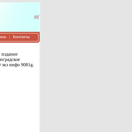
 издание
нградское
 экз инфо 9081g.