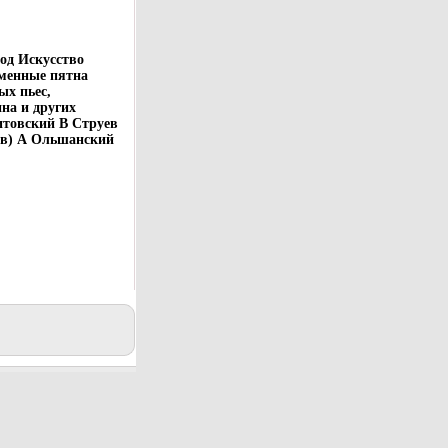
од Искусство
менные пятна
ых пьес,
на и других
итовский В Струев
ов) А Ольшанский