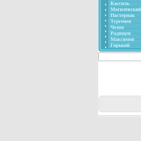
Кассиль
Могилевски
Пастернак
Тургенев
Чехов
Радищев
Максимов
Горький