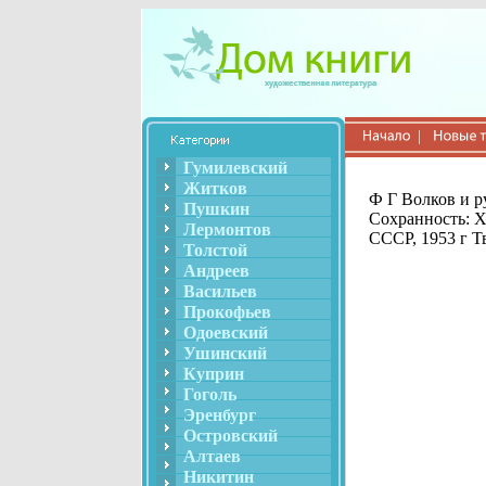
Гумилевский
Житков
Ф Г Волков и р
Пушкин
Сохранность: Х
Лермонтов
СССР, 1953 г Т
Толстой
Андреев
Васильев
Прокофьев
Одоевский
Ушинский
Куприн
Гоголь
Эренбург
Островский
Алтаев
Никитин