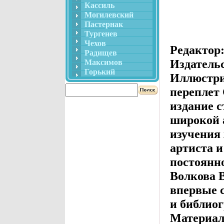
Кассиль
Могилевский
Пастернак
Тургенев
Чехов
Редактор
Радищев
Издатель
Максимов
Горький
Иллюстри
переплет
издание с
широкой 
изучения 
артиста и
постоянн
Волкова В
впервые 
и библиог
Материал