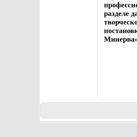
профессио
разделе 
творческ
постанов
Минерва»