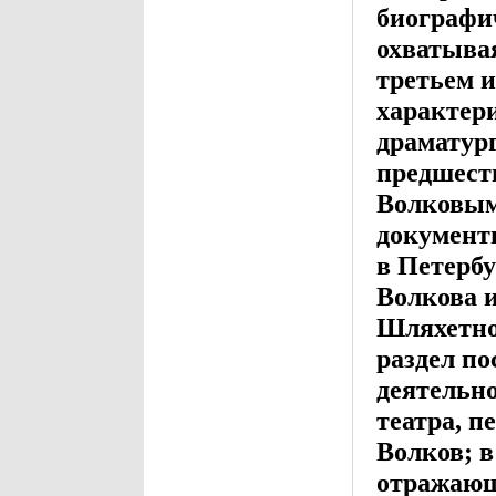
биографич
охватывая
третьем и
характери
драматург
предшест
Волковым
документы
в Петербу
Волкова и
Шляхетно
раздел п
деятельно
театра, п
Волков; в
отражающ