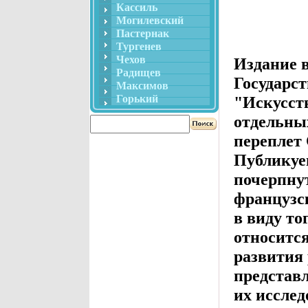
Кассиль
Могилевский
Пастернак
Тургенев
Чехов
Издание 
Радищев
Государс
Максимов
Горький
"Искусст
отдельны
переплет
Публикуе
почерпнут
французс
в виду то
относится
развития 
представ
их иссле