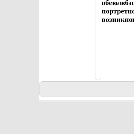
обеюлвбз
портретн
возникно