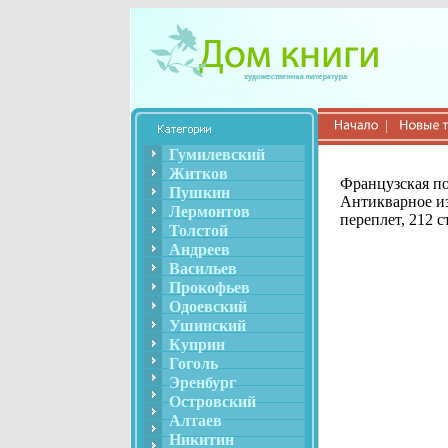
Гумилевский
Житков
Французская по
Пушкин
Антикварное из
Лермонтов
переплет, 212 с
Толстой
Андреев
Васильев
Прокофьев
Одоевский
Ушинский
Куприн
Гоголь
Эренбург
Островский
Алтаев
Никитин