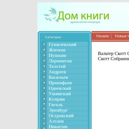
Гумилевский
Житков
Вальтер Скотт 
Пушкин
Скотт Собрание
Лермонтов
Толстой
Андреев
Васильев
Прокофьев
Одоевский
Ушинский
Куприн
Гоголь
Эренбург
Островский
Алтаев
Никитин