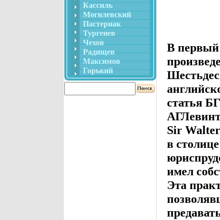
Кассиль
Могилевский
Пастернак
Тургенев
Чехов
В первый
Радищев
произвед
Максимов
Горький
Шестьдеся
английск
статья Б
АГЛевинт
Sir Walter
в столиц
юриспруд
имел соб
Эта практ
позволяв
предавать