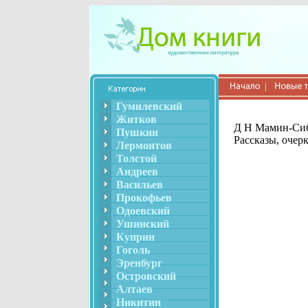
Гумилевский
Житков
Д Н Мамин-Сиб
Пушкин
Рассказы, очер
Лермонтов
Толстой
Андреев
Васильев
Прокофьев
Одоевский
Ушинский
Куприн
Гоголь
Эренбург
Островский
Алтаев
Никитин