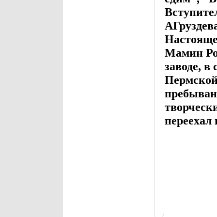
Вступите
АГруздев
Настояще
Мамин Ро
заводе, в
Пермской
пребыван
творческ
переехал 