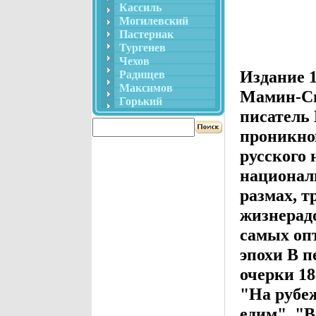
Кассиль
Могилевский
Пастернак
Тургенев
Чехов
Издание 1
Радищев
Максимов
Мамин-Си
Горький
писатель 
проникнов
русского 
национал
размах, т
жизнерад
самых оп
эпохи В 
очерки 18
"На рубе
едим", "В