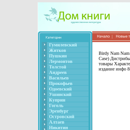
Гумилевский
Житков
Birdy Nam Nam 
Пушкин
Case) Дистриб
Лермонтов
товары Характе
Толстой
издание инфо 8
Андреев
Васильев
Прокофьев
Одоевский
Ушинский
Куприн
Гоголь
Эренбург
Островский
Алтаев
Никитин