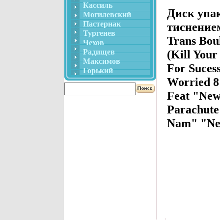
Кассиль
Диск упак
Могилевский
Пастернак
тиснением
Тургенев
Trans Bou
Чехов
Радищев
(Kill You
Максимов
For Sucess
Горький
Worried 8
Feat "New
Parachut
Nam" "Ne