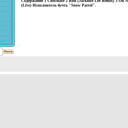
Содержание 1 Chocolate 2 Run (Jacknife Lee Remix) 3 On N
(Live) Исполнитель бучть "Snow Patrol".
й