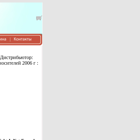
) Дистрибьютор:
осителей 2006 г :