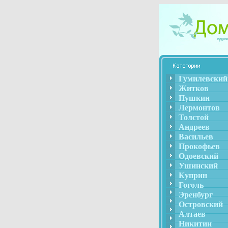
Гумилевский
Житков
Пушкин
Лермонтов
Толстой
Андреев
Васильев
Прокофьев
Одоевский
Ушинский
Куприн
Гоголь
Эренбург
Островский
Алтаев
Никитин