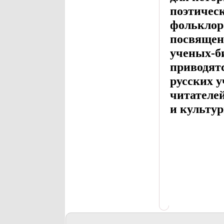
поэтичес
фольклор
посвящен
ученых-би
приводят
русских 
читателе
и культу