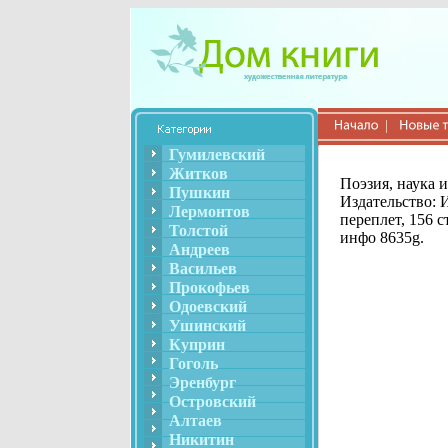
Гумилевский
Житков
Поэзия, наука 
Пушкин
Издательство: 
Лермонтов
переплет, 156 
Толстой
инфо 8635g.
Андреев
Васильев
Прокофьев
Одоевский
Ушинский
Куприн
Гоголь
Эренбург
Островский
Алтаев
Никитин