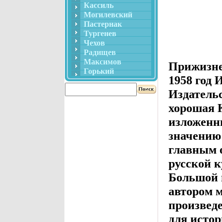
Кассиль
Могилевский
Пастернак
Тургенев
Чехов
Радищев
Максимов
Прижизне
Горький
1958 год
Издатель
хорошая К
изложенн
значению
главным 
русской 
Большой 
автором 
произведе
для исто