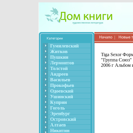
Гумилевский
Житков
Tiga Sexor Фор
Пушкин
"Группа Союз"
Лермонтов
2006 г Альбом 
Толстой
Андреев
Васильев
Прокофьев
Одоевский
Ушинский
Куприн
Гоголь
Эренбург
Островский
Алтаев
Никитин