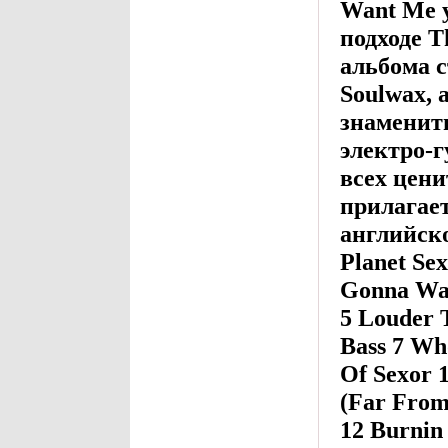
Want Me у
подходе T
альбома с
Soulwax,
знамениты
электро-г
всех цен
прилагает
английск
Planet Se
Gonna Wan
5 Louder 
Bass 7 Who
Of Sexor 1
(Far From
12 Burnin