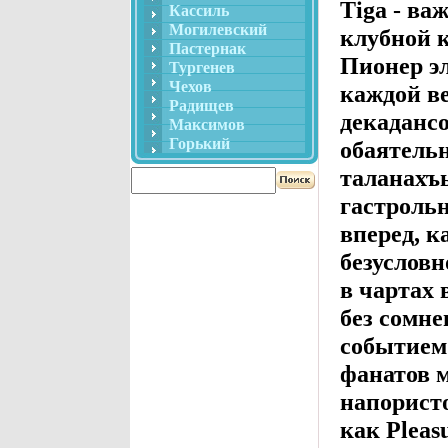
Tiga - ва
Кассиль
Могилевский
клубной к
Пастернак
Пионер э
Тургенев
Чехов
каждой в
Радищев
декаданс
Максимов
Горький
обаятель
таланахъ
гастроль
вперед, 
безусловн
в чартах 
без сомн
событием
фанатов 
напористо
как Pleas