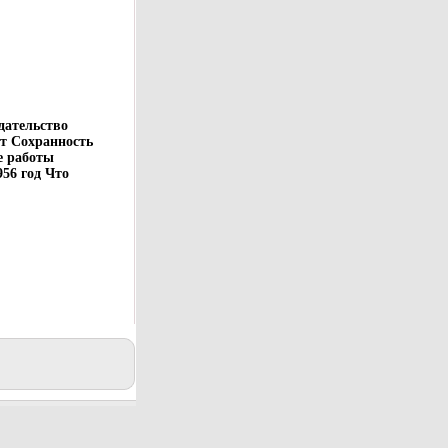
дательство
ет Сохранность
е работы
56 год Что