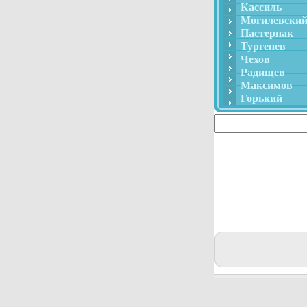
Кассиль
Могилевски
Пастернак
Тургенев
Чехов
Радищев
Максимов
Горький