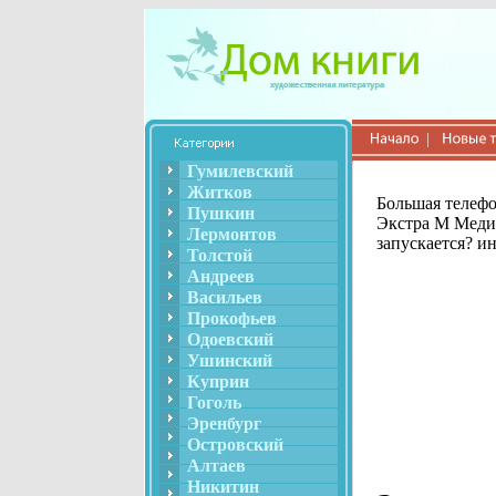
Гумилевский
Житков
Большая телефо
Пушкин
Экстра М Медиа
Лермонтов
запускается? и
Толстой
Андреев
Васильев
Прокофьев
Одоевский
Ушинский
Куприн
Гоголь
Эренбург
Островский
Алтаев
Никитин