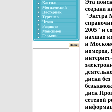
Эта поис
Кассиль
Могилевский
создана 
Пастернак
"Экстра 
Тургенев
справочн
Чехов
Радищев
2005" и с
Максимов
иахшао к
Горький
и Москов
номеров, 
интернет-
электронн
деятельно
диска без
беэыамож
диск Про
сетевой р
информац