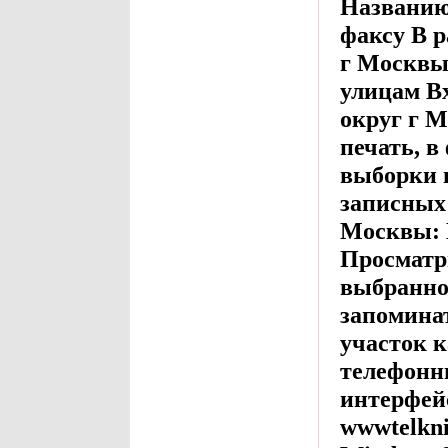
Названию
факсу В р
г Москвы
улицам В
округ г 
печать, в
выборки 
записных 
Москвы: 
Просматр
выбранно
запомина
участок 
телефонн
интерфейс
wwwtelkn