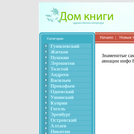
Гумилевский
Житков
Знаменитые сам
Пушкин
авиации инфо 8
Лермонтов
Толстой
Андреев
Васильев
Прокофьев
Одоевский
Ушинский
Куприн
Гоголь
Эренбург
Островский
Алтаев
Никитин