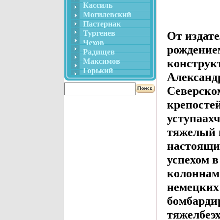
Кассиль
Могилевский
Пастернак
Тургенев
От издате
Чехов
рождение
Радищев
конструк
Максимов
Горький
Александ
Северско
крепостей
уступаах
тяжелый и
настоящи
успехом 
колоннам 
немецких
бомбарди
тяжелбеэ