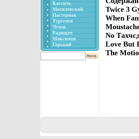
Содержани
Кассиль
Twice 3 G
Могилевский
Пастернак
When Fant
Тургенев
Moustache
Чехов
Радищев
No Tахчсдa
Максимов
Love But I
Горький
The Motio