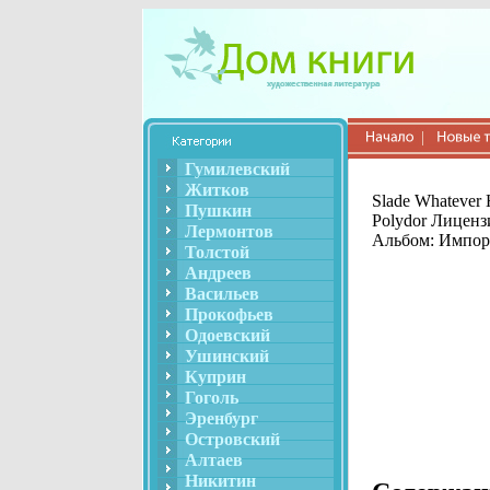
Гумилевский
Житков
Slade Whatever
Пушкин
Polydor Лиценз
Лермонтов
Альбом: Импорт
Толстой
Андреев
Васильев
Прокофьев
Одоевский
Ушинский
Куприн
Гоголь
Эренбург
Островский
Алтаев
Никитин