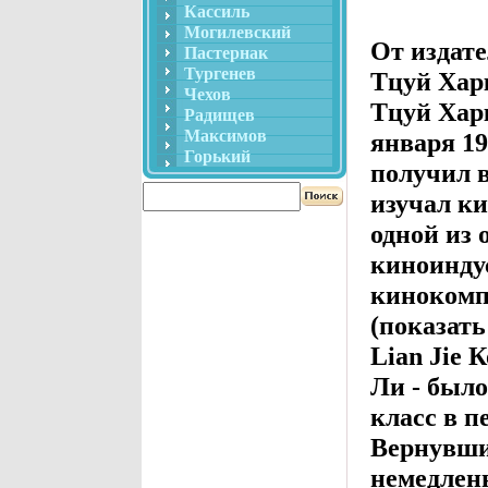
Кассиль
Могилевский
От издат
Пастернак
Тургенев
Тцуй Хар
Чехов
Тцуй Харк
Радищев
Максимов
января 19
Горький
получил в
изучал к
одной из
киноинду
кинокомп
(показать
Lian Jie 
Ли - было
класс в 
Вернувши
немедленн