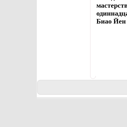
мастерств
одиннадц
Биао Йен 