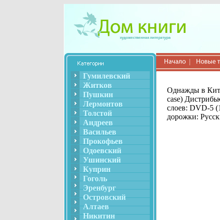
Гумилевский
Житков
Однажды в Кит
Пушкин
case) Дистрибь
Лермонтов
слоев: DVD-5 (
Толстой
дорожки: Русск
Андреев
Васильев
Прокофьев
Одоевский
Ушинский
Куприн
Гоголь
Эренбург
Островский
Алтаев
Никитин