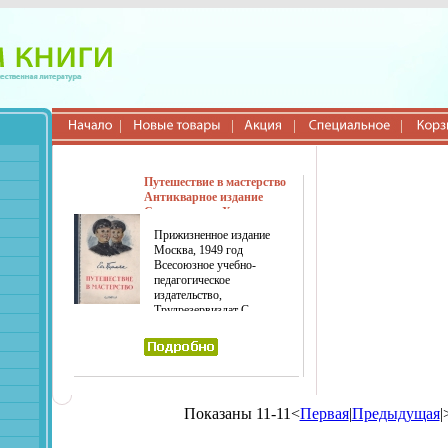
Путешествие в мастерство
Антикварное издание
Сохранность: Хорошая
Издательства: Всесоюзное
Прижизненное издание
учебно-педагогическое
Москва, 1949 год
издательство,
Всесоюзное учебно-
Трудрезервиздат, 1949 г
педагогическое
Твердый переплет, 274 стр
издательство,
Тираж: 48000 экз Формат:
Трудрезервиздат С
70x92/16 инфо 11139g.
иллюстрациями
Издательский переплет
Сохранность хорошая В
основу сюжета повести
Евгения Андреевича
ахъбяПермяка (1902—1982)
Показаны 11-11<
Первая
|
Предыдущая
|
легла убежденность автора в
том, что именно труд -
"корень всех ценностей-